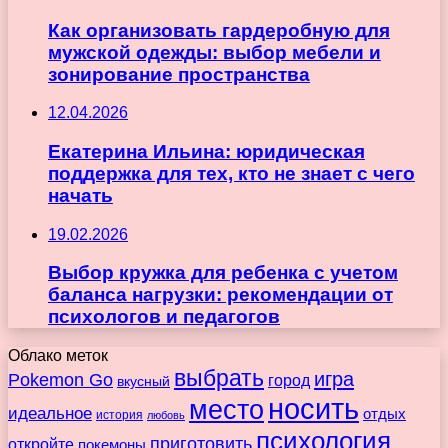
Как организовать гардеробную для
мужской одежды: выбор мебели и
зонирование пространства
12.04.2026
Екатерина Ильина: юридическая
поддержка для тех, кто не знает с чего
начать
19.02.2026
Выбор кружка для ребенка с учетом
баланса нагрузки: рекомендации от
психологов и педагогов
Облако меток
выбрать
игра
Pokemon Go
город
вкусный
носить
место
идеальное
отдых
история
любовь
психология
приготовить
откройте
покемоны