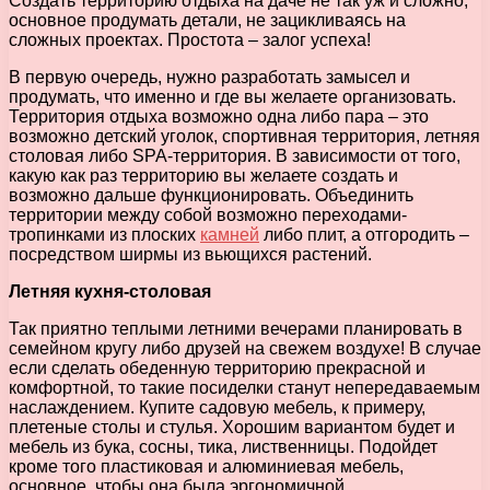
Создать территорию отдыха на даче не так уж и сложно,
основное продумать детали, не зацикливаясь на
сложных проектах. Простота – залог успеха!
В первую очередь, нужно разработать замысел и
продумать, что именно и где вы желаете организовать.
Территория отдыха возможно одна либо пара – это
возможно детский уголок, спортивная территория, летняя
столовая либо SPA-территория. В зависимости от того,
какую как раз территорию вы желаете создать и
возможно дальше функционировать. Объединить
территории между собой возможно переходами-
тропинками из плоских
камней
либо плит, а отгородить –
посредством ширмы из вьющихся растений.
Летняя кухня-столовая
Так приятно теплыми летними вечерами планировать в
семейном кругу либо друзей на свежем воздухе! В случае
если сделать обеденную территорию прекрасной и
комфортной, то такие посиделки станут непередаваемым
наслаждением. Купите садовую мебель, к примеру,
плетеные столы и стулья. Хорошим вариантом будет и
мебель из бука, сосны, тика, лиственницы. Подойдет
кроме того пластиковая и алюминиевая мебель,
основное, чтобы она была эргономичной.