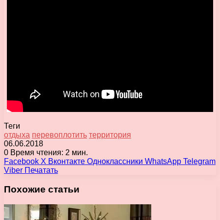
Теги
отдыха
перевоплотить
территория
06.06.2018
0
Время чтения: 2 мин.
Facebook
X
Вконтакте
Одноклассники
WhatsApp
Telegram
Viber
Печатать
Похожие статьи