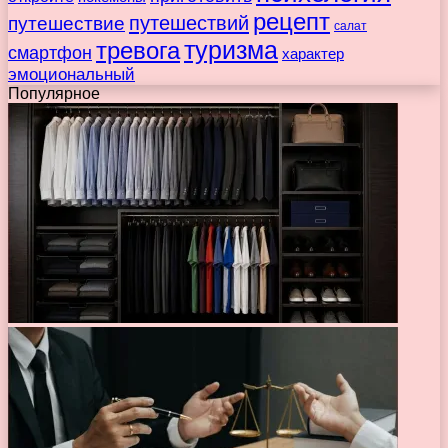
рецепт
путешествие
путешествий
салат
туризма
тревога
смартфон
характер
эмоциональный
Популярное