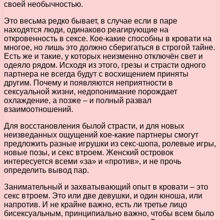
своей необычностью.
Это весьма редко бывает, в случае если в паре
находятся люди, одинаково реагирующие на
откровенность в сексе. Кое-какие способны в кровати на
многое, но лишь это должно сберигаться в строгой тайне.
Есть же и такие, у которых неизменно отключён свет и
одеяло рядом. Исходя из этого, грезы и страсти одного
партнера не всегда будут с восхищением приняты
другим. Почему и появляются неприятности в
сексуальной жизни, недопонимание порождает
охлаждение, а позже – и полный развал
взаимоотношений.
Для восстановления былой страсти, и для новых
неизведанных ощущений кое-какие партнеры смогут
предложить разные игрушки из секс-шопа, ролевые игры,
новые позы, и секс втроем. Женский островок
интересуется всеми «за» и «против», и не прочь
определить вывод пар.
Занимательный и захватывающий опыт в кровати – это
секс втроем. Это или две девушки, и один юноша, или
напротив. И не крайне важно, есть ли третье лицо
бисексуальным, принципиально важно, чтобы всем было