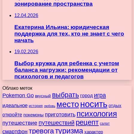
зонирование пространства
12.04.2026
Екатерина Ильина: юридическая
поддержка для тех, кто не знает с чего
начать
19.02.2026
Выбор кружка для ребенка с учетом
баланса нагрузки: рекомендации от
психологов и педагогов
Облако меток
выбрать
игра
Pokemon Go
город
вкусный
носить
место
идеальное
отдых
история
любовь
психология
приготовить
откройте
покемоны
рецепт
путешествие
путешествий
салат
туризма
тревога
смартфон
характер