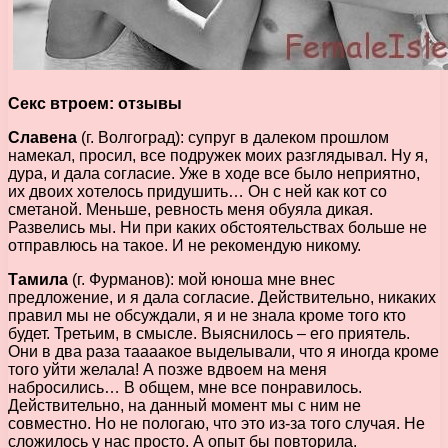
Секс втроем: отзывы
Славена
(г. Волгоград): супруг в далеком прошлом
намекал, просил, все подружек моих разглядывал. Ну я,
дура, и дала согласие. Уже в ходе все было неприятно,
их двоих хотелось придушить… Он с ней как кот со
сметаной. Меньше, ревность меня обуяла дикая.
Развелись мы. Ни при каких обстоятельствах больше не
отправлюсь на такое. И не рекомендую никому.
Тамила
(г. Фурманов): мой юноша мне внес
предложение, и я дала согласие. Действительно, никаких
правил мы не обсуждали, я и не знала кроме того кто
будет. Третьим, в смысле. Выяснилось – его приятель.
Они в два раза таааакое выделывали, что я иногда кроме
того уйти желала! А позже вдвоем на меня
набросились… В общем, мне все понравилось.
Действительно, на данный момент мы с ним не
совместно. Но не пологаю, что это из-за того случая. Не
сложилось у нас просто. А опыт бы повторила.