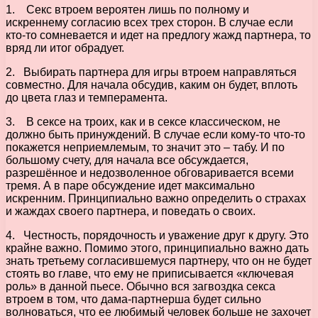
1. Секс втроем вероятен лишь по полному и
искреннему согласию всех трех сторон. В случае если
кто-то сомневается и идет на предлогу жажд партнера, то
вряд ли итог обрадует.
2. Выбирать партнера для игры втроем направляться
совместно. Для начала обсудив, каким он будет, вплоть
до цвета глаз и темперамента.
3. В сексе на троих, как и в сексе классическом, не
должно быть принуждений. В случае если кому-то что-то
покажется неприемлемым, то значит это – табу. И по
большому счету, для начала все обсуждается,
разрешённое и недозволенное обговаривается всеми
тремя. А в паре обсуждение идет максимально
искренним. Принципиально важно определить о страхах
и жаждах своего партнера, и поведать о своих.
4. Честность, порядочность и уважение друг к другу. Это
крайне важно. Помимо этого, принципиально важно дать
знать третьему согласившемуся партнеру, что он не будет
стоять во главе, что ему не приписывается «ключевая
роль» в данной пьесе. Обычно вся загвоздка секса
втроем в том, что дама-партнерша будет сильно
волноваться, что ее любимый человек больше не захочет