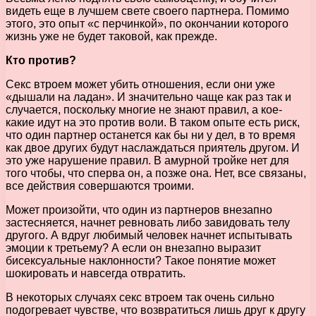
видеть еще в лучшем свете своего партнера. Помимо
этого, это опыт «с перчинкой», по окончании которого
жизнь уже не будет таковой, как прежде.
Кто против?
Секс втроем может убить отношения, если они уже
«дышали на ладан». И значительно чаще как раз так и
случается, поскольку многие не знают правил, а кое-
какие идут на это против воли. В таком опыте есть риск,
что один партнер останется как бы ни у дел, в то время
как двое других будут наслаждаться приятель другом. И
это уже нарушение правил. В амурной тройке нет для
того чтобы, что сперва он, а позже она. Нет, все связаны,
все действия совершаются троими.
Может произойти, что один из партнеров внезапно
застесняется, начнет ревновать либо завидовать телу
другого. А вдруг любимый человек начнет испытывать
эмоции к третьему? А если он внезапно выразит
бисексуальные наклонности? Такое понятие может
шокировать и навсегда отвратить.
В некоторых случаях секс втроем так очень сильно
подогревает чувстве, что возвратиться лишь друг к другу