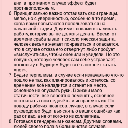
дни, в противном случае эффект будет
противоположным.
Принципиально важно отстаивать свои границы,
мягко, но с уверенностью, особенно в то время,
когда вами попытаются попользоваться на
начальной стадии. Другими словами взваливать
работу, которую вы не должны делать. Время от
времени срабатывает психологическая защита,
человек весьма желает понравиться и опасается,
что в случае отказа его отвергнут, либо пробует
«выслужиться», чтобы оценили и увидели. Но это
ловушка, которую человек сам себе устраивает,
поскольку в будущем будет всё сложнее сказать:
«нет».
Будьте терпеливы, в случае если изначально что-то
пошло не так, как планировалось и хотелось, со
временем всё наладится и станет на место,
основное не опускать руки. В жизни мало
статичности, всё вероятно поменять, основное
осознавать свои недочёты и исправлять их. По
поводу рабочих нюансов, лучше, в случае если
руководство будет выяснять о ваших ошибках как
раз от вас, а не от кого-то из коллектива.
Готовься к гендерным нюансам. Другими словами,
людей своего пола в большинстве случаев