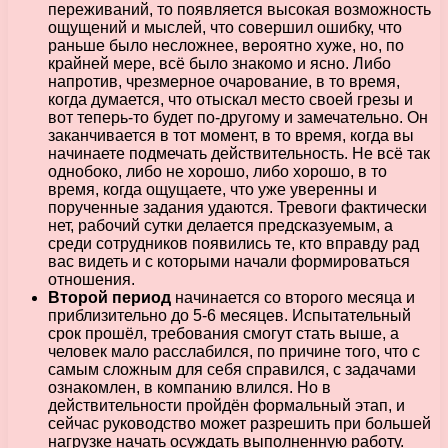
переживаний, то появляется высокая возможность
ощущений и мыслей, что совершил ошибку, что
раньше было несложнее, вероятно хуже, но, по
крайней мере, всё было знакомо и ясно. Либо
напротив, чрезмерное очарование, в то время,
когда думается, что отыскал место своей грезы и
вот теперь-то будет по-другому и замечательно. Он
заканчивается в тот момент, в то время, когда вы
начинаете подмечать действительность. Не всё так
однобоко, либо не хорошо, либо хорошо, в то
время, когда ощущаете, что уже уверенны и
порученные задания удаются. Тревоги фактически
нет, рабочий сутки делается предсказуемым, а
среди сотрудников появились те, кто вправду рад
вас видеть и с которыми начали формироваться
отношения.
Второй период
начинается со второго месяца и
приблизительно до 5-6 месяцев. Испытательный
срок прошёл, требования смогут стать выше, а
человек мало расслабился, по причине того, что с
самым сложным для себя справился, с задачами
ознакомлен, в компанию влился. Но в
действительности пройдён формальный этап, и
сейчас руководство может разрешить при большей
нагрузке начать осуждать выполненную работу.