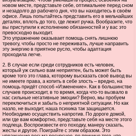
новом месте, представьте себе, оптимальнее перед сном
и незадолго до рабочего дня, что вы находитесь в своём
офисе. Лишь попытайтесь представить его в мельчайших
деталях, вплоть до того, где лежит ручка. Вообразите, что
вы приступили к исполнению обязанностей и у вас это
превосходно выходит.
Это упражнение оказывает помощь снять лишнюю
тревогу, чтобы просто не переживать, лучше направить
эту энергию в приятное русло, чтобы адаптация
проходила легче.
2. В случае если среди сотрудников есть человек,
который уж сильно вам неприятен, быть может быть
кроме того это глава, которому высказать своё вывод вы
не имеете права, а копить в себе злость – вредно, на
помощь придёт способ «Изменение». Как в большинстве
случаев происходит, в то время, когда что-то вызвало в
нас сильные негативные эмоции? Верно, мы пробуем
переключиться и забыть о неприятной ситуации. Но как
назло, не выходит, наша психика так защищается.
Необходимо осуществить напротив. По дороге домой,
или где вам комфортно, представьте себя на месте этого
подлеца. Воспроизвести его походку, манеру сказать,
жесты и другое. Поиграйте с этим образом. Это
упражнение весьма ресурсное, по причине того, что,