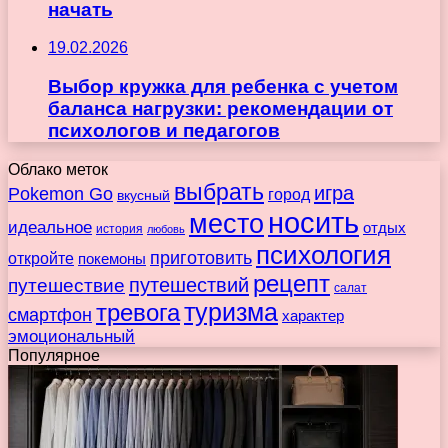
начать
19.02.2026
Выбор кружка для ребенка с учетом
баланса нагрузки: рекомендации от
психологов и педагогов
Облако меток
выбрать
игра
Pokemon Go
город
вкусный
носить
место
идеальное
отдых
история
любовь
психология
приготовить
откройте
покемоны
рецепт
путешествие
путешествий
салат
туризма
тревога
смартфон
характер
эмоциональный
Популярное