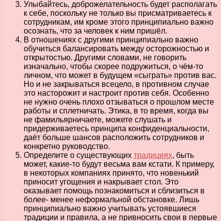
Улыбайтесь, доброжелательность будет располагать
к себе, поскольку не только вы присматриваетесь к
сотрудникам, им кроме этого принципиально важно
осознать, что за человек к ним пришёл.
В отношениях с другими принципиально важно
обучиться балансировать между осторожностью и
открытостью. Другими словами, не говорить
изначально, чтобы скорее подружиться, о чём-то
личном, что может в будущем «сыграть» против вас.
Но и не закрываться всецело, в противном случае
это насторожит и настроит против себя. Особенно
не нужно очень плохо отзываться о прошлом месте
работы и сплетничать. Этика, в то время, когда вы
не фамильярничаете, можете слушать и
придерживаетесь принципа конфиденциальности,
даёт больше шансов расположить сотрудников и
конкретно руководство.
Определите о существующих
традициях
, быть
может, какие-то будут весьма вам кстати. К примеру,
в некоторых компаниях принято, что новенький
приносит угощения и накрывает стол. Это
оказывает помощь познакомиться и сблизиться в
более- менее неформальной обстановке. Лишь
принципиально важно учитывать устоявшиеся
традиции и правила, а не привносить свои в первые