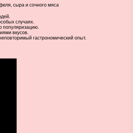
юдей.
особых случаях.
го популяризацию.
иями вкусов.
 неповторимый гастрономический опыт.