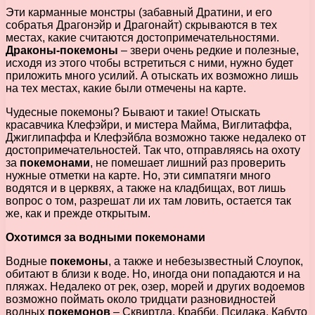
Эти карманные монстры (забавный Дратини, и его
собратья Драгонэйр и Драгонайт) скрываются в тех
местах, какие считаются достопримечательностями.
Драконы-покемоны
– звери очень редкие и полезные,
исходя из этого чтобы встретиться с ними, нужно будет
приложить много усилий. А отыскать их возможно лишь
на тех местах, какие были отмечены на карте.
Чудесные покемоны? Бывают и такие! Отыскать
красавчика Клефэйри, и мистера Майма, Виглитаффа,
Джиглипаффа и Клефэйбла возможно также недалеко от
достопримечательностей. Так что, отправляясь на охоту
за
покемонами
, не помешает лишний раз проверить
нужные отметки на карте. Но, эти симпатяги много
водятся и в церквях, а также на кладбищах, вот лишь
вопрос о том, разрешат ли их там ловить, остается так
же, как и прежде открытым.
Охотимся за водными покемонами
Водные
покемоны
, а также и небезызвестный Слоупок,
обитают в близи к воде. Но, иногда они попадаются и на
пляжах. Недалеко от рек, озер, морей и других водоемов
возможно поймать около тридцати разновидностей
водных
покемонов
– Сквиртла, Крабби, Псидака, Кабуто