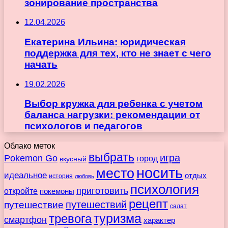
зонирование пространства
12.04.2026
Екатерина Ильина: юридическая
поддержка для тех, кто не знает с чего
начать
19.02.2026
Выбор кружка для ребенка с учетом
баланса нагрузки: рекомендации от
психологов и педагогов
Облако меток
выбрать
игра
Pokemon Go
город
вкусный
носить
место
идеальное
отдых
история
любовь
психология
приготовить
откройте
покемоны
рецепт
путешествие
путешествий
салат
туризма
тревога
смартфон
характер