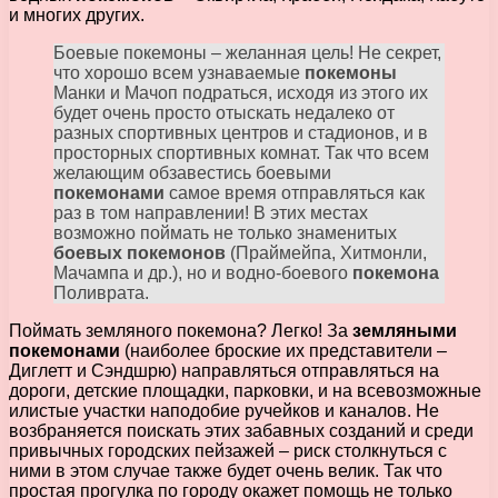
и многих других.
Боевые покемоны – желанная цель! Не секрет,
что хорошо всем узнаваемые
покемоны
Манки и Мачоп подраться, исходя из этого их
будет очень просто отыскать недалеко от
разных спортивных центров и стадионов, и в
просторных спортивных комнат. Так что всем
желающим обзавестись боевыми
покемонами
самое время отправляться как
раз в том направлении! В этих местах
возможно поймать не только знаменитых
боевых покемонов
(Праймейпа, Хитмонли,
Мачампа и др.), но и водно-боевого
покемона
Поливрата.
Поймать земляного покемона? Легко! За
земляными
покемонами
(наиболее броские их представители –
Диглетт и Сэндшрю) направляться отправляться на
дороги, детские площадки, парковки, и на всевозможные
илистые участки наподобие ручейков и каналов. Не
возбраняется поискать этих забавных созданий и среди
привычных городских пейзажей – риск столкнуться с
ними в этом случае также будет очень велик. Так что
простая прогулка по городу окажет помощь не только