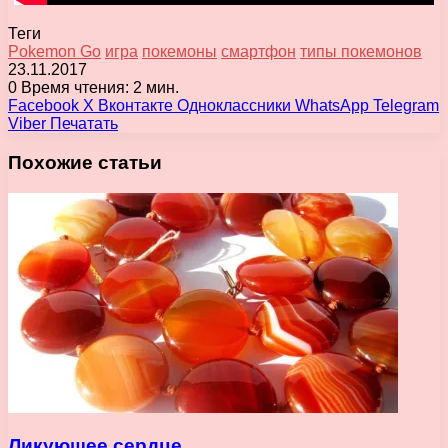
Теги
Pokemon Go
игра
покемоны
смартфон
типы покемонов
23.11.2017
0
Время чтения: 2 мин.
Facebook
X
Вконтакте
Одноклассники
WhatsApp
Telegram
Viber
Печатать
Похожие статьи
Ликующее сердце