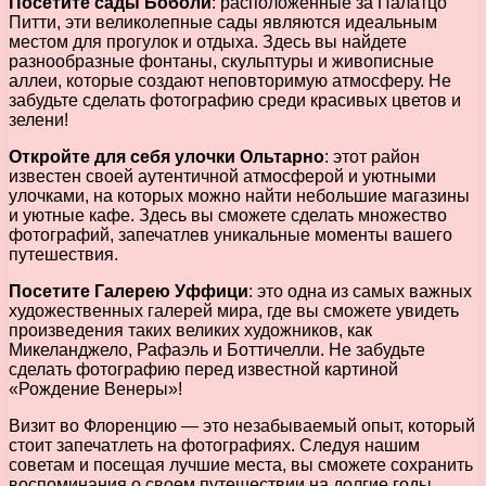
Посетите сады Боболи
: расположенные за Палатцо
Питти, эти великолепные сады являются идеальным
местом для прогулок и отдыха. Здесь вы найдете
разнообразные фонтаны, скульптуры и живописные
аллеи, которые создают неповторимую атмосферу. Не
забудьте сделать фотографию среди красивых цветов и
зелени!
Откройте для себя улочки Ольтарно
: этот район
известен своей аутентичной атмосферой и уютными
улочками, на которых можно найти небольшие магазины
и уютные кафе. Здесь вы сможете сделать множество
фотографий, запечатлев уникальные моменты вашего
путешествия.
Посетите Галерею Уффици
: это одна из самых важных
художественных галерей мира, где вы сможете увидеть
произведения таких великих художников, как
Микеланджело, Рафаэль и Боттичелли. Не забудьте
сделать фотографию перед известной картиной
«Рождение Венеры»!
Визит во Флоренцию — это незабываемый опыт, который
стоит запечатлеть на фотографиях. Следуя нашим
советам и посещая лучшие места, вы сможете сохранить
воспоминания о своем путешествии на долгие годы.