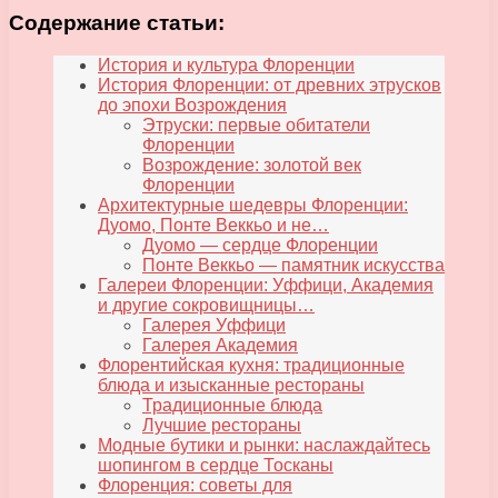
Содержание статьи:
История и культура Флоренции
История Флоренции: от древних этрусков
до эпохи Возрождения
Этруски: первые обитатели
Флоренции
Возрождение: золотой век
Флоренции
Архитектурные шедевры Флоренции:
Дуомо, Понте Веккьо и не…
Дуомо — сердце Флоренции
Понте Веккьо — памятник искусства
Галереи Флоренции: Уффици, Академия
и другие сокровищницы…
Галерея Уффици
Галерея Академия
Флорентийская кухня: традиционные
блюда и изысканные рестораны
Традиционные блюда
Лучшие рестораны
Модные бутики и рынки: наслаждайтесь
шопингом в сердце Тосканы
Флоренция: советы для