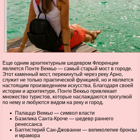
Еще одним архитектурным шедевром Флоренции
является Понте Веккьо — самый старый мост в городе.
Этот каменный мост, перекинутый через реку Арно,
служит не только практической функцией, но и является
настоящим произведением искусства. Благодаря своей
истории и архитектуре, Понте Веккьо привлекает
множество туристов, которые наслаждаются прогулкой
по нему и любуются видом на реку и город.
Палаццо Веккьо — символ власти
Базилика Санта-Кроче — шедевр раннего
ренессанса
Баптистерий Сан-Джованни — великолепие бронзы
и мрамора