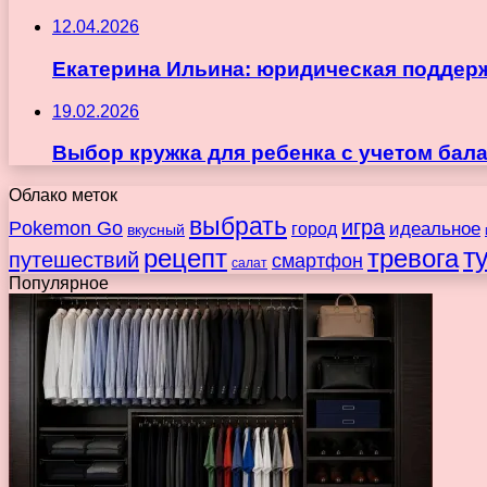
12.04.2026
Екатерина Ильина: юридическая поддержка
19.02.2026
Выбор кружка для ребенка с учетом бала
Облако меток
выбрать
игра
Pokemon Go
идеальное
город
вкусный
т
рецепт
тревога
путешествий
смартфон
салат
Популярное