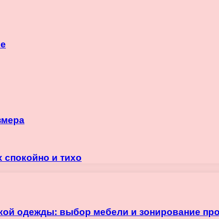
се
змера
х спокойно и тихо
кой одежды: выбор мебели и зонирование пр