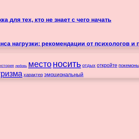
 для тех, кто не знает с чего начать
нса нагрузки: рекомендации от психологов и 
носить
место
отдых
откройте
покемон
история
любовь
уризма
эмоциональный
характер