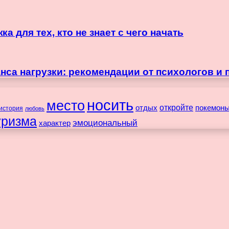
 для тех, кто не знает с чего начать
нса нагрузки: рекомендации от психологов и 
носить
место
отдых
откройте
покемон
история
любовь
уризма
эмоциональный
характер