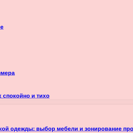
се
змера
х спокойно и тихо
кой одежды: выбор мебели и зонирование пр