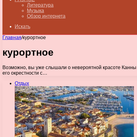
Литература
Музыка
Обзор интернета
Искать
Главная
/
курортное
курортное
Возможно, вы уже слышали о невероятной красоте Канны и
его окрестности с…
Отдых