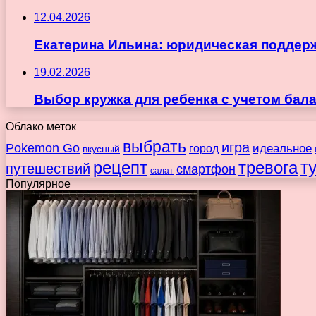
12.04.2026
Екатерина Ильина: юридическая поддержка
19.02.2026
Выбор кружка для ребенка с учетом бала
Облако меток
выбрать
игра
Pokemon Go
идеальное
город
вкусный
т
рецепт
тревога
путешествий
смартфон
салат
Популярное