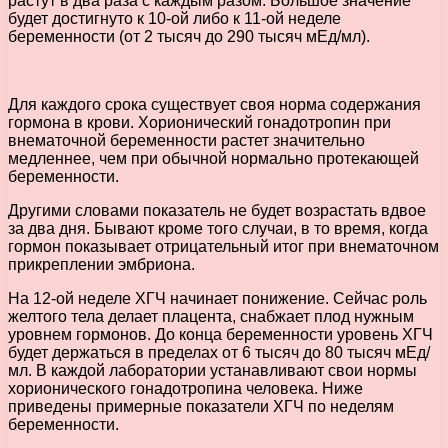
растут в два раза с каждым разом. Большое значение
будет достигнуто к 10-ой либо к 11-ой неделе
беременности (от 2 тысяч до 290 тысяч мЕд/мл).
Для каждого срока существует своя норма содержания
гормона в крови. Хорионический гонадотропин при
внематочной беременности растет значительно
медленнее, чем при обычной нормально протекающей
беременности.
Другими словами показатель не будет возрастать вдвое
за два дня. Бывают кроме того случаи, в то время, когда
гормон показывает отрицательный итог при внематочном
прикреплении эмбриона.
На 12-ой неделе ХГЧ начинает понижение. Сейчас роль
желтого тела делает плацента, снабжает плод нужным
уровнем гормонов. До конца беременности уровень ХГЧ
будет держаться в пределах от 6 тысяч до 80 тысяч мЕд/
мл. В каждой лаборатории устанавливают свои нормы
хорионического гонадотропина человека. Ниже
приведены примерные показатели ХГЧ по неделям
беременности.