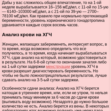
Дабы у вас сложилось общее впечатление, то на 1-ой
неделе вырабатывается 16–156 мЕд/мл, с 11-ой по 15-ую
— 6140–103000 мЕд/мл, а с 21-ой по 39-ую — 2700–
78100 мЕд/мл. Как правило при нормально протекающей
беременности, уровень хорионического гонадотропина
удваивается каждые сорок восемь часов.
Анализ крови на ХГЧ
Женщин, желающих забеременеть, интересует вопрос, в
то время, когда возможно определить что все
получилось, в то время, когда начинает вырабатываться
ХГЧ, сдав анализ на который, возможно удостовериться
в результате. На 6-8-ой сутки по окончании зачатия либо
на 1-ый сутки задержки
менструации
уровень ХГЧ в
крови разрешит диагностировать беременность. Но
чтобы не было ложноотрицательных результатов, лучше
сдавать анализ на 3-5-ый сутки задержки.
Особенности сдачи анализа: Анализ на ХГЧ берется
натощак в утреннее время, или, если не утром, то нельзя
принимать пищу минимум за 6 часов до сдачи крови
(выпивать воду возможно). Незадолго до нужно большое
количество не есть. Анализ берется из вены. В некоторых
лабораториях итог возможно получить уже через пара