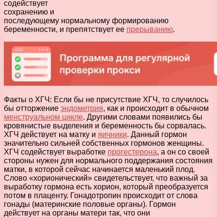
содействует
сохранению и
последующему нормальному формированию
беременности, и препятствует ее
прерыванию
.
Факты о ХГЧ: Если бы не присутствие ХГЧ, то случилось
бы отторжение
эндометрия
, как и происходит в обычном
менструальном цикле
. Другими словами появились бы
кровянистые выделения и беременность бы сорвалась.
ХГЧ действует на матку и
яичники
. Данный гормон
значительно сильней собственных гормонов женщины.
ХГЧ содействует выработке
прогестерона
, а он со своей
стороны нужен для нормального поддержания состояния
матки, в которой сейчас начинается маленький плод.
Слово «хорионический» свидетельствует, что важный за
выработку гормона есть хорион, который преобразуется
потом в плаценту. Гонадотропин происходит от слова
гонады (материнские половые органы). Гормон
действует на органы матери так, что они