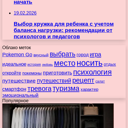
начать
19.02.2026
Выбор кружка для ребенка с учетом
баланса нагрузки: рекомендации от
психологов и педагогов
Облако меток
выбрать
игра
Pokemon Go
город
вкусный
носить
место
идеальное
отдых
история
любовь
психология
приготовить
откройте
покемоны
рецепт
путешествие
путешествий
салат
туризма
тревога
смартфон
характер
эмоциональный
Популярное