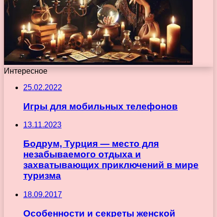
Интересное
25.02.2022
Игры для мобильных телефонов
13.11.2023
Бодрум, Турция — место для
незабываемого отдыха и
захватывающих приключений в мире
туризма
18.09.2017
Особенности и секреты женской